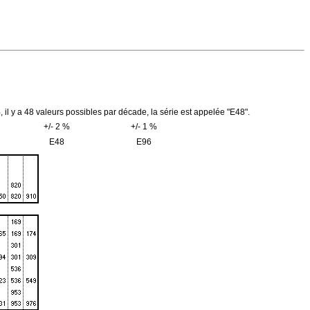
 il y a 48 valeurs possibles par décade, la série est appelée "E48".
+/- 2 %
+/- 1 %
E48
E96